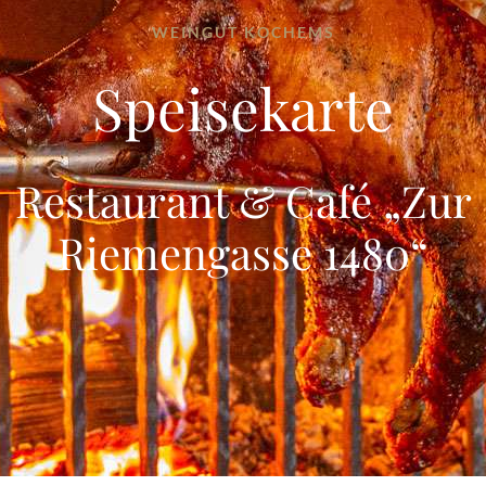
WEINGUT KOCHEMS
Speisekarte
Restaurant & Café „Zur
Riemengasse 1480“