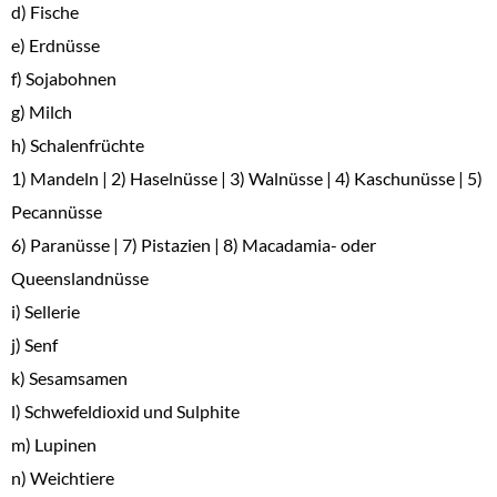
d) Fische
e) Erdnüsse
f) Sojabohnen
g) Milch
h) Schalenfrüchte
1) Mandeln
|
2) Haselnüsse
|
3) Walnüsse
|
4) Kaschunüsse
|
5)
Pecannüsse
6) Paranüsse
|
7) Pistazien
|
8) Macadamia- oder
Queenslandnüsse
i) Sellerie
j) Senf
k) Sesamsamen
l) Schwefeldioxid und Sulphite
m) Lupinen
n) Weichtiere